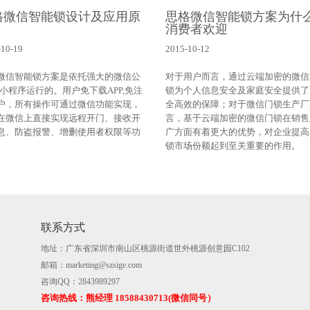
格微信智能锁设计及应用原
思格微信智能锁方案为什
消费者欢迎
-10-19
2015-10-12
微信智能锁方案是依托强大的微信公
对于用户而言，通过云端加密的微信
/小程序运行的。用户免下载APP,免注
锁为个人信息安全及家庭安全提供了
户，所有操作可通过微信功能实现，
全高效的保障；对于微信门锁生产厂
在微信上直接实现远程开门、接收开
言，基于云端加密的微信门锁在销售
息、防盗报警、增删使用者权限等功
广方面有着更大的优势，对企业提高
锁市场份额起到至关重要的作用。
联系方式
地址：广东省深圳市南山区桃源街道世外桃源创意园C102
邮箱：marketing@szsige.com
咨询QQ：2843989297
咨询热线：熊经理 18588430713(微信同号）